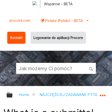
Wsparcie - BETA
procore.com
Polska (Polski) - BETA
Kontakt
Logowanie do aplikacji Procore
Expand/collapse global hierarchy
Ex
Home
NAJCZĘŚCIEJ ZADAWANE PYTANIA