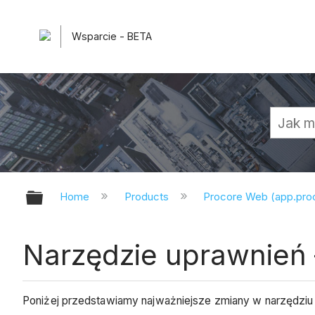
Wsparcie - BETA
Expand/collapse global hierarchy
Home
Products
Procore Web (app.pr
Narzędzie uprawnień
Poniżej przedstawiamy najważniejsze zmiany w narzędziu 