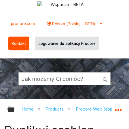
Wsparcie - BETA
procore.com
Polska (Polski) - BETA
Kontakt
Logowanie do aplikacji Procore
Expand/collapse global hierarchy
Ex
Home
Products
Procore Web (app.procor