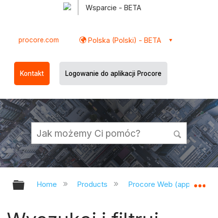
Wsparcie - BETA
procore.com
Polska (Polski) - BETA
Kontakt
Logowanie do aplikacji Procore
Expand/collapse global hierarchy
Ex
Home
Products
Procore Web (app.procor