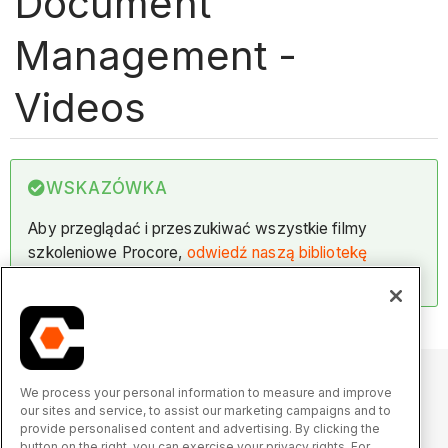
Document
Management -
Videos
WSKAZÓWKA
Aby przeglądać i przeszukiwać wszystkie filmy
szkoleniowe Procore,
odwiedź naszą bibliotekę
filmów
.
We process your personal information to measure and improve
our sites and service, to assist our marketing campaigns and to
© 2025 Procore Technologies, Inc.
provide personalised content and advertising. By clicking the
button on the right, you can exercise your privacy rights. For