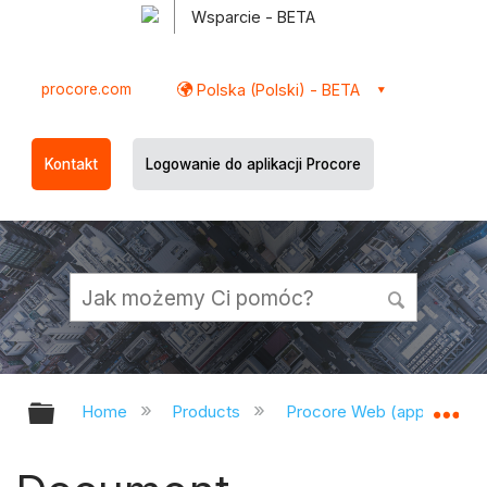
Wsparcie - BETA
procore.com
Polska (Polski) - BETA
Kontakt
Logowanie do aplikacji Procore
Expand/collapse global hierarchy
Ex
Home
Products
Procore Web (app.procor