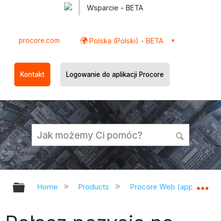
Wsparcie - BETA
procore.com
Polska (Polski) - BETA
Kontakt
Logowanie do aplikacji Procore
Expand/collapse global hierarchy
Ex
Home
Products
Procore Web (app.procor