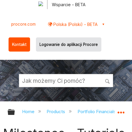
Wsparcie - BETA
procore.com
Polska (Polski) - BETA
Kontakt
Logowanie do aplikacji Procore
Expand/collapse global hierarchy
Ex
Home
Products
Portfolio Financials and Ca