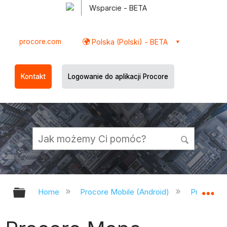
Wsparcie - BETA
procore.com
Polska (Polski) - BETA
Kontakt
Logowanie do aplikacji Procore
Expand/collapse global hierarchy
Ex
Home
Procore Mobile (Android)
Procore A