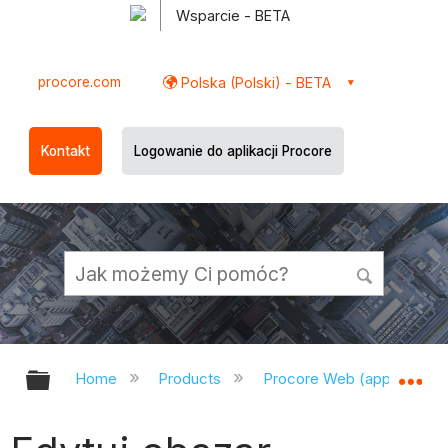
Wsparcie - BETA
procore.com
Polska (Polski) - BETA
Kontakt
Logowanie do aplikacji Procore
Expand/collapse global hierarchy
Ex
Home
Products
Procore Web (app.procor