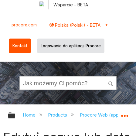
Wsparcie - BETA
procore.com
Polska (Polski) - BETA
Kontakt
Logowanie do aplikacji Procore
Expand/collapse global hierarchy
Ex
Home
Products
Procore Web (app.procor