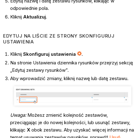
Edytuj nazwę i datę zestawu rysunków, klikając w
odpowiednie pola.
Kliknij
Aktualizuj
.
EDYTUJ NA LIŚCIE ZE STRONY SKONFIGURUJ
USTAWIENIA
Kliknij
Skonfiguruj ustawienia
.
Na stronie Ustawienia dziennika rysunków przejrzyj sekcję
„Edytuj zestawy rysunków”.
Aby wprowadzić zmiany, kliknij nazwę lub datę zestawu.
Uwaga:
Możesz zmienić kolejność zestawów,
przeciągając je do nowej kolejności, lub usunąć zestawy,
klikając
X
obok zestawu. Aby uzyskać więcej informacji na
temat usuwania zestawów rysunków, sprawdź
Usuń