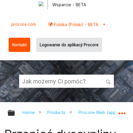
Wsparcie - BETA
procore.com
Polska (Polski) - BETA
Kontakt
Logowanie do aplikacji Procore
Expand/collapse global hierarchy
Ex
Home
Products
Procore Web (app.procor