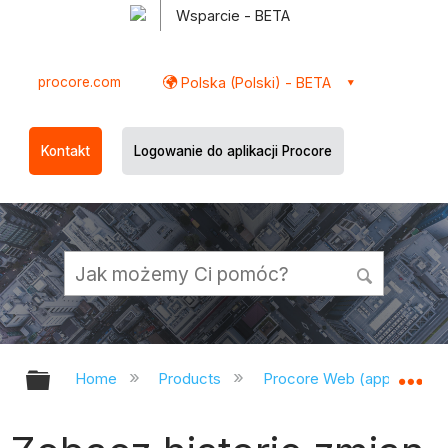
Wsparcie - BETA
procore.com
Polska (Polski) - BETA
Kontakt
Logowanie do aplikacji Procore
Expand/collapse global hierarchy
Ex
Home
Products
Procore Web (app.procor